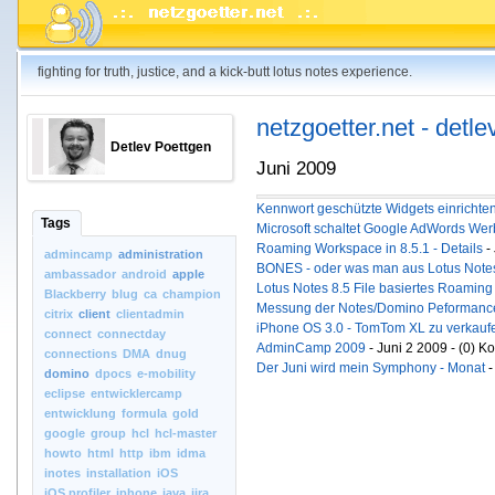
fighting for truth, justice, and a kick-butt lotus notes experience.
netzgoetter.net - detle
Detlev Poettgen
Juni 2009
Kennwort geschützte Widgets einrichte
Tags
Microsoft schaltet Google AdWords Wer
Roaming Workspace in 8.5.1 - Details
-
admincamp
administration
BONES - oder was man aus Lotus Not
ambassador
android
apple
Lotus Notes 8.5 File basiertes Roamin
Blackberry
blug
ca
champion
Messung der Notes/Domino Peformance
citrix
client
clientadmin
iPhone OS 3.0 - TomTom XL zu verkauf
connect
connectday
AdminCamp 2009
- Juni 2 2009 - (0) 
connections
DMA
dnug
Der Juni wird mein Symphony - Monat
-
domino
dpocs
e-mobility
eclipse
entwicklercamp
entwicklung
formula
gold
google
group
hcl
hcl-master
howto
html
http
ibm
idma
inotes
installation
iOS
iOS.profiler
iphone
java
jira