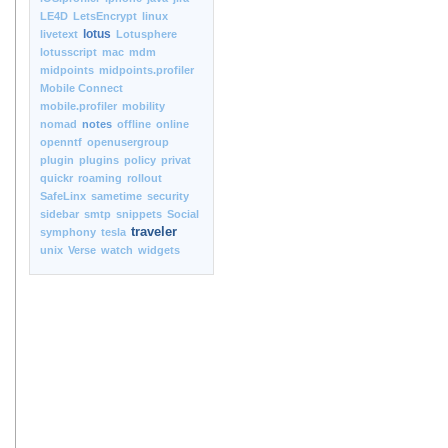
LE4D
LetsEncrypt
linux
lotus
livetext
Lotusphere
lotusscript
mac
mdm
midpoints
midpoints.profiler
Mobile Connect
mobile.profiler
mobility
nomad
notes
offline
online
openntf
openusergroup
plugin
plugins
policy
privat
quickr
roaming
rollout
SafeLinx
sametime
security
sidebar
smtp
snippets
Social
traveler
symphony
tesla
unix
Verse
watch
widgets