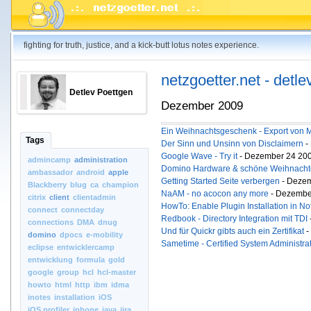
fighting for truth, justice, and a kick-butt lotus notes experience.
netzgoetter.net - detle
Detlev Poettgen
Dezember 2009
Ein Weihnachtsgeschenk - Export von M
Tags
Der Sinn und Unsinn von Disclaimern
-
Google Wave - Try it
- Dezember 24 200
admincamp
administration
Domino Hardware & schöne Weihnach
ambassador
android
apple
Getting Started Seite verbergen
- Dezem
Blackberry
blug
ca
champion
NaAM - no acocon any more
- Dezember
citrix
client
clientadmin
HowTo: Enable Plugin Installation in No
connect
connectday
Redbook - Directory Integration mit TDI
connections
DMA
dnug
Und für Quickr gibts auch ein Zertifikat
-
domino
dpocs
e-mobility
Sametime - Certified System Administra
eclipse
entwicklercamp
entwicklung
formula
gold
google
group
hcl
hcl-master
howto
html
http
ibm
idma
inotes
installation
iOS
iOS.profiler
iphone
java
jira