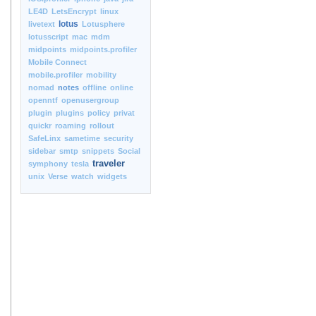
LE4D
LetsEncrypt
linux
lotus
livetext
Lotusphere
lotusscript
mac
mdm
midpoints
midpoints.profiler
Mobile Connect
mobile.profiler
mobility
nomad
notes
offline
online
openntf
openusergroup
plugin
plugins
policy
privat
quickr
roaming
rollout
SafeLinx
sametime
security
sidebar
smtp
snippets
Social
traveler
symphony
tesla
unix
Verse
watch
widgets